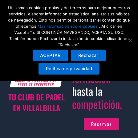
Ir
Utilizamos cookies propias y de terceros para mejorar nuestros
al
servicios, elaborar información estadística, analizar sus hábitos
contenido
de navegación. Esto nos permite personalizar el contenido que
ofrecemos.
Más información sobre cookies
. Al clicar en
"Aceptar" o SI CONTINÚA NAVEGANDO, ACEPTA SU USO.
El club donde
También puede Rechazar la instalación de cookies clicando en
“Rechazar".
disfrutamos
ACEPTAR
Rechazar
desde la
Política de privacidad
formación
hasta la
TU CLUB DE PADEL
competición.
EN VILLALBILLA
Reservar