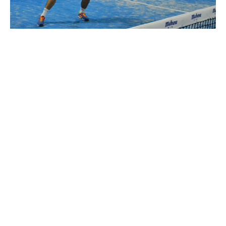
Competiciones
Torneos, pozos, rankings y otro tipo de competiciones
semanalmente en Villalbilla.
Próximamente