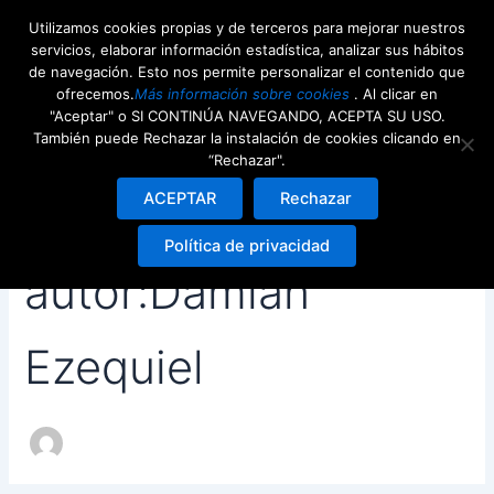
Buscar
Ir
Utilizamos cookies propias y de terceros para mejorar nuestros
por:
al
servicios, elaborar información estadística, analizar sus hábitos
contenido
de navegación. Esto nos permite personalizar el contenido que
ofrecemos.
Más información sobre cookies
. Al clicar en
"Aceptar" o SI CONTINÚA NAVEGANDO, ACEPTA SU USO.
También puede Rechazar la instalación de cookies clicando en
“Rechazar".
ACEPTAR
Rechazar
Nombre del
Política de privacidad
autor:Damian
Ezequiel