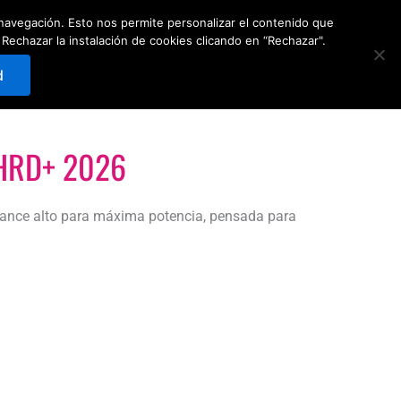
e navegación. Esto nos permite personalizar el contenido que
Carrito
0
Reservar
hazar la instalación de cookies clicando en “Rechazar".
d
HRD+ 2026
lance alto para máxima potencia, pensada para