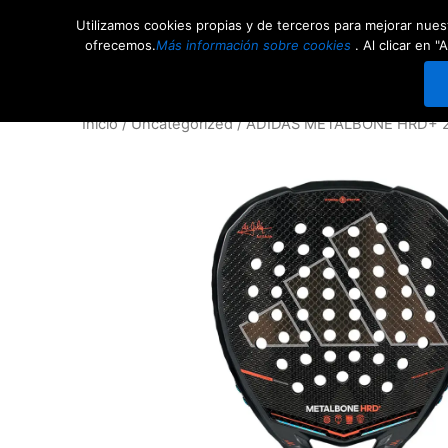
Ir
Utilizamos cookies propias y de terceros para mejorar nuest
al
Competiciones
Comunid
ofrecemos.
Más información sobre cookies
. Al clicar en
contenido
Inicio
/
Uncategorized
/ ADIDAS METALBONE HRD+ 