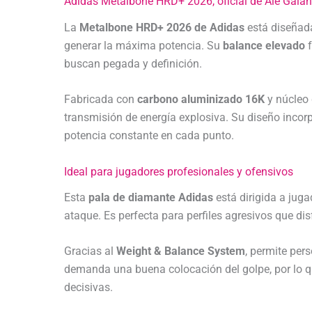
Adidas Metalbone HRD+ 2026, oficial de Ale Galán
La
Metalbone HRD+ 2026 de Adidas
está diseñad
generar la máxima potencia. Su
balance elevado
buscan pegada y definición.
Fabricada con
carbono aluminizado 16K
y núcleo
transmisión de energía explosiva. Su diseño incor
potencia constante en cada punto.
Ideal para jugadores profesionales y ofensivos
Esta
pala de diamante Adidas
está dirigida a jug
ataque. Es perfecta para perfiles agresivos que di
Gracias al
Weight & Balance System
, permite per
demanda una buena colocación del golpe, por lo qu
decisivas.