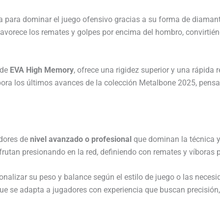
a para dominar el juego ofensivo gracias a su forma de diamante
favorece los remates y golpes por encima del hombro, convirtié
 de
EVA High Memory
, ofrece una rigidez superior y una rápida
pora los últimos avances de la colección Metalbone 2025, pensad
adores de
nivel
avanzado o profesional
que dominan la técnica y
sfrutan presionando en la red, definiendo con remates y víboras 
sonalizar su peso y balance según el estilo de juego o las neces
e se adapta a jugadores con experiencia que buscan precisión, 