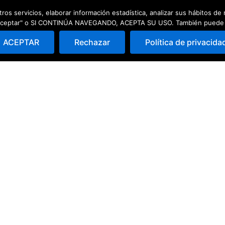
ros servicios, elaborar información estadística, analizar sus hábitos d
ad
Escuela de pádel
Quedadas
 "Aceptar" o SI CONTINÚA NAVEGANDO, ACEPTA SU USO. También puede Rec
ACEPTAR
Rechazar
Política de privacida