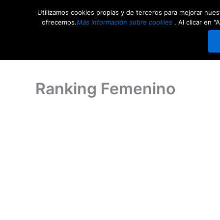
Ir
Utilizamos cookies propias y de terceros para mejorar nuest
al
Competiciones
Comunid
ofrecemos.
Más información sobre cookies
. Al clicar en
contenido
Ranking Femenino