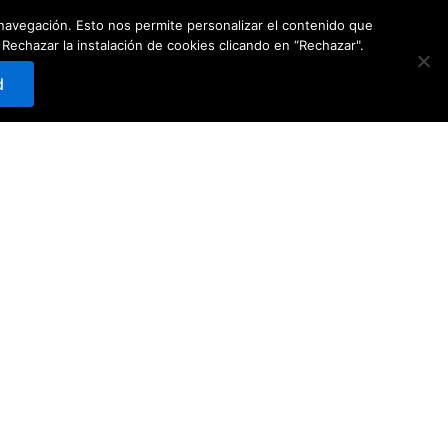
e navegación. Esto nos permite personalizar el contenido que
Carrito
0
Reservar
hazar la instalación de cookies clicando en “Rechazar".
d