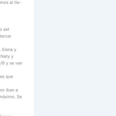
mos al tie-
o set
tercer
. Elena y
 Naty y
3/6 y se van
 es que
 no iban a
 máximo. Se