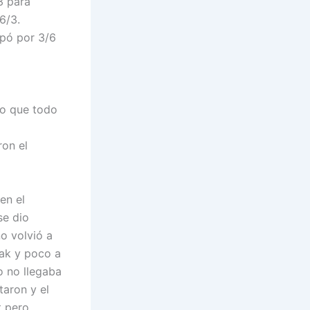
3 para
6/3.
apó por 3/6
lo que todo
ron el
en el
se dio
no volvió a
eak y poco a
o no llegaba
taron y el
t pero