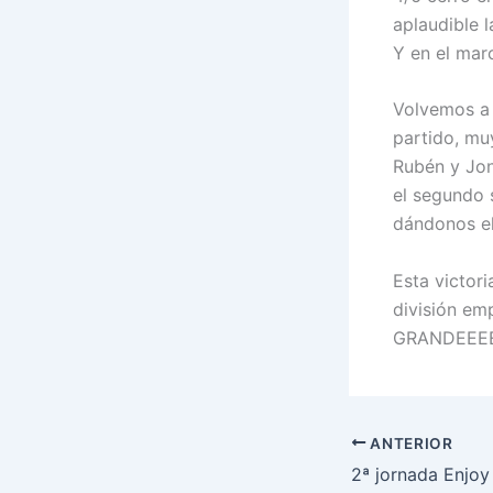
aplaudible 
Y en el marc
Volvemos a 
partido, mu
Rubén y Jon
el segundo 
dándonos el
Esta victori
división em
GRANDEEEE
ANTERIOR
2ª jornada Enjoy