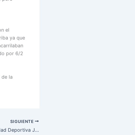
on el
riba ya que
carrilaban
do por 6/2
 de la
SIGUIENTE
6ª Jornada – Ciudad Deportiva Jarama A vs Enjoy&padel Complutel C