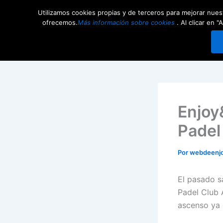
Ir
Utilizamos cookies propias y de terceros para mejorar nuest
al
Competiciones
Comunid
ofrecemos.
Más información sobre cookies
. Al clicar en
contenido
Enjoy
Padel
Por
webdeenj
El pasado s
Padel Club 
ascenso ya 