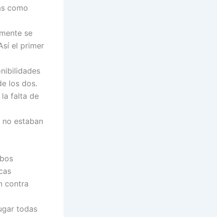
nas como
amente se
sí el primer
nibilidades
de los dos.
la falta de
i no estaban
mbos
cas
n contra
jugar todas