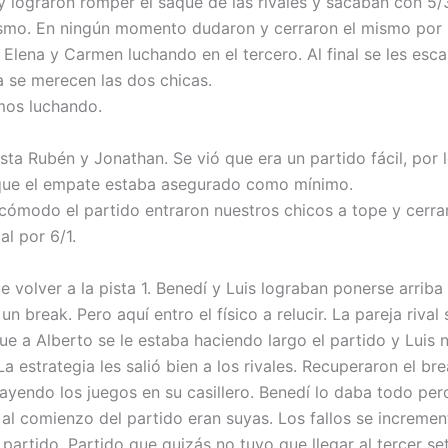
y lograron romper el saque de las rivales y sacaban con 5/
ismo. En ningún momento dudaron y cerraron el mismo por 
 Elena y Carmen luchando en el tercero. Al final se les esc
a se merecen las dos chicas.
mos luchando.
ista Rubén y Jonathan. Se vió que era un partido fácil, por 
que el empate estaba asegurado como mínimo.
cómodo el partido entraron nuestros chicos a tope y cerra
al por 6/1.
volver a la pista 1. Benedí y Luis lograban ponerse arriba 
un break. Pero aquí entro el físico a relucir. La pareja rival 
ue a Alberto se le estaba haciendo largo el partido y Luis 
La estrategia les salió bien a los rivales. Recuperaron el br
ayendo los juegos en su casillero. Benedí lo daba todo per
 al comienzo del partido eran suyas. Los fallos se incremen
 partido. Partido que quizás no tuvo que llegar al tercer se