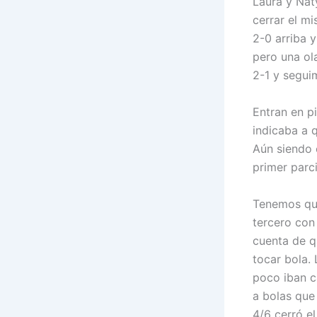
Laura y Nat
cerrar el m
2-0 arriba y
pero una ol
2-1 y segui
Entran en p
indicaba a 
Aún siendo 
primer parci
Tenemos que 
tercero con 
cuenta de q
tocar bola. 
poco iban c
a bolas que
4/6 cerró el