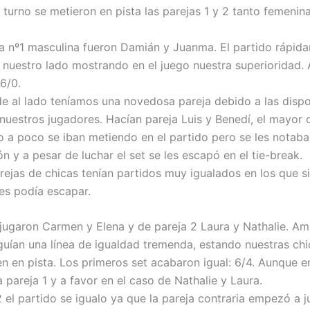
r turno se metieron en pista las parejas 1 y 2 tanto femeni
 nº1 masculina fueron Damián y Juanma. El partido rápid
e nuestro lado mostrando en el juego nuestra superioridad. A
6/0.
 de al lado teníamos una novedosa pareja debido a las dispo
 nuestros jugadores. Hacían pareja Luis y Benedí, el mayor 
a poco se iban metiendo en el partido pero se les notaba 
 y a pesar de luchar el set se les escapó en el tie-break.
rejas de chicas tenían partidos muy igualados en los que s
les podía escapar.
 jugaron Carmen y Elena y de pareja 2 Laura y Nathalie. A
guían una línea de igualdad tremenda, estando nuestras chi
en en pista. Los primeros set acabaron igual: 6/4. Aunque e
 pareja 1 y a favor en el caso de Nathalie y Laura.
2 el partido se igualo ya que la pareja contraria empezó a 