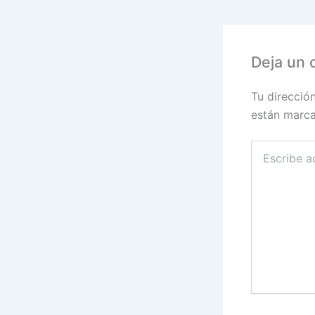
Deja un 
Tu direcció
están marc
Escribe
aquí...