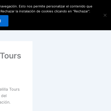
e navegación. Esto nos permite personalizar el contenido que
Carrito
0
Reservar
hazar la instalación de cookies clicando en “Rechazar".
d
 Tours
lilla Tours
 del
ación.