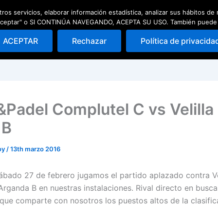
ros servicios, elaborar información estadística, analizar sus hábitos d
ad
Escuela de pádel
Quedadas
 "Aceptar" o SI CONTINÚA NAVEGANDO, ACEPTA SU USO. También puede Rec
ACEPTAR
Rechazar
Política de privacida
&Padel Complutel C vs Velilla
 B
oy
/
13th marzo 2016
ábado 27 de febrero jugamos el partido aplazado contra Ve
Arganda B en nuestras instalaciones. Rival directo en busca
que comparte con nosotros los puestos altos de la clasific