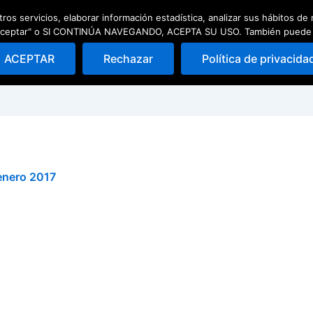
ros servicios, elaborar información estadística, analizar sus hábitos d
ad
Escuela de pádel
Quedadas
 "Aceptar" o SI CONTINÚA NAVEGANDO, ACEPTA SU USO. También puede Rec
ACEPTAR
Rechazar
Política de privacida
enero 2017