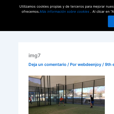
Ir
Utilizamos cookies propias y de terceros para mejorar nuest
al
Competiciones
Comunid
ofrecemos.
Más información sobre cookies
. Al clicar en
contenido
img7
Deja un comentario
/ Por
webdeenjoy
/
9th 