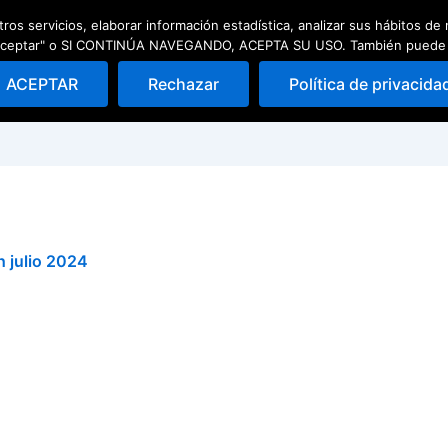
ros servicios, elaborar información estadística, analizar sus hábitos d
ad
Escuela de pádel
Quedadas
 "Aceptar" o SI CONTINÚA NAVEGANDO, ACEPTA SU USO. También puede Rec
ACEPTAR
Rechazar
Política de privacida
h julio 2024