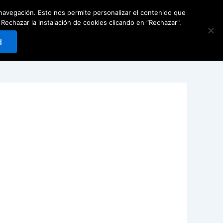
e navegación. Esto nos permite personalizar el contenido que
Carrito
0
Reservar
hazar la instalación de cookies clicando en “Rechazar".
d