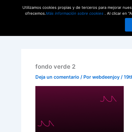
Ir
Utilizamos cookies propias y de terceros para mejorar nuest
al
Competiciones
Comunid
ofrecemos.
Más información sobre cookies
. Al clicar en
contenido
fondo verde 2
Deja un comentario
/ Por
webdeenjoy
/
19t