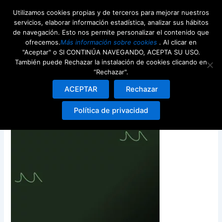
Ir
Utilizamos cookies propias y de terceros para mejorar nuestros
al
servicios, elaborar información estadística, analizar sus hábitos
contenido
de navegación. Esto nos permite personalizar el contenido que
ofrecemos.
Más información sobre cookies
. Al clicar en
"Aceptar" o SI CONTINÚA NAVEGANDO, ACEPTA SU USO.
También puede Rechazar la instalación de cookies clicando en
“Rechazar".
fondo verde 2
ACEPTAR
Rechazar
Deja un comentario
/ Por
webdeenjoy
/
19th julio 2024
Política de privacidad