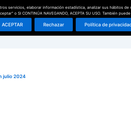
ros servicios, elaborar información estadística, analizar sus hábitos d
ad
Escuela de pádel
Quedadas
 "Aceptar" o SI CONTINÚA NAVEGANDO, ACEPTA SU USO. También puede Rec
ACEPTAR
Rechazar
Política de privacida
h julio 2024