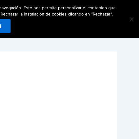
e navegación. Esto nos permite personalizar el contenido que
Carrito
0
Reservar
hazar la instalación de cookies clicando en “Rechazar".
d