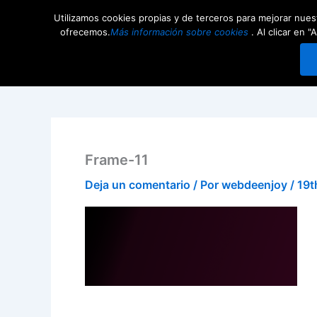
Ir
Utilizamos cookies propias y de terceros para mejorar nuest
al
Competiciones
Comunid
ofrecemos.
Más información sobre cookies
. Al clicar en
contenido
Frame-11
Deja un comentario
/ Por
webdeenjoy
/
19t