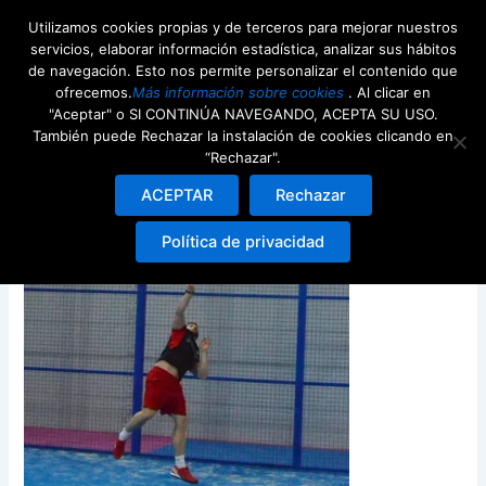
Ir
Utilizamos cookies propias y de terceros para mejorar nuestros
al
servicios, elaborar información estadística, analizar sus hábitos
contenido
de navegación. Esto nos permite personalizar el contenido que
ofrecemos.
Más información sobre cookies
. Al clicar en
"Aceptar" o SI CONTINÚA NAVEGANDO, ACEPTA SU USO.
También puede Rechazar la instalación de cookies clicando en
“Rechazar".
img-ranking-home
ACEPTAR
Rechazar
Deja un comentario
/ Por
webdeenjoy
/
19th julio 2024
Política de privacidad