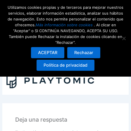
Ir
Utilizamos cookies propias y de terceros para mejorar nuestros
al
servicios, elaborar información estadística, analizar sus hábitos
contenido
de navegación. Esto nos permite personalizar el contenido que
ofrecemos.
Más información sobre cookies
. Al clicar en
"Aceptar" o SI CONTINÚA NAVEGANDO, ACEPTA SU USO.
También puede Rechazar la instalación de cookies clicando en
“Rechazar".
Playtomic_Logo_Horizontal_Navy_RGB-
ACEPTAR
Rechazar
1536×258
Política de privacidad
Deja un comentario
/ Por
webdeenjoy
/
22nd julio 2024
Deja una respuesta