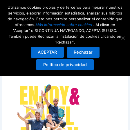
Ir
Utilizamos cookies propias y de terceros para mejorar nuestros
al
servicios, elaborar información estadística, analizar sus hábitos
contenido
de navegación. Esto nos permite personalizar el contenido que
ofrecemos.
Más información sobre cookies
. Al clicar en
"Aceptar" o SI CONTINÚA NAVEGANDO, ACEPTA SU USO.
También puede Rechazar la instalación de cookies clicando en
“Rechazar".
Post Instagram E&P (3)
ACEPTAR
Rechazar
Deja un comentario
/ Por
Valentina Ramirez
/
25th
Política de privacidad
noviembre 2024