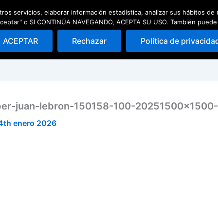
ros servicios, elaborar información estadística, analizar sus hábitos d
ad
Escuela de pádel
Quedadas
 "Aceptar" o SI CONTINÚA NAVEGANDO, ACEPTA SU USO. También puede Rec
ACEPTAR
Rechazar
Política de privacida
iper-juan-lebron-150158-100-20251500×1500
4th enero 2026