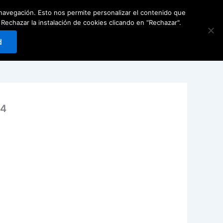
e navegación. Esto nos permite personalizar el contenido que
Carrito
0
Reservar
hazar la instalación de cookies clicando en “Rechazar".
d
-4