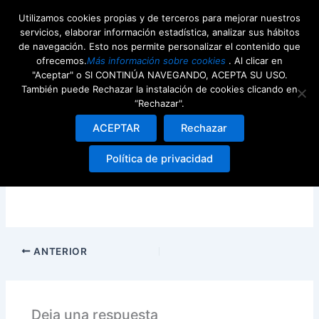
Ir
Utilizamos cookies propias y de terceros para mejorar nuestros
al
servicios, elaborar información estadística, analizar sus hábitos
contenido
de navegación. Esto nos permite personalizar el contenido que
ofrecemos.
Más información sobre cookies
. Al clicar en
"Aceptar" o SI CONTINÚA NAVEGANDO, ACEPTA SU USO.
También puede Rechazar la instalación de cookies clicando en
“Rechazar".
Elementor-post-screenshot_3235_2026-01-
ACEPTAR
Rechazar
04-17-31-59_1c342623.png
Política de privacidad
Deja un comentario
/ Por
Alejandro López
/
4th enero
2026
ANTERIOR
Deja una respuesta