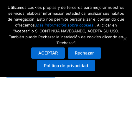
Ir
Utilizamos cookies propias y de terceros para mejorar nuestros
al
servicios, elaborar información estadística, analizar sus hábitos
contenido
de navegación. Esto nos permite personalizar el contenido que
ofrecemos.
Más información sobre cookies
. Al clicar en
Cart
"Aceptar" o SI CONTINÚA NAVEGANDO, ACEPTA SU USO.
También puede Rechazar la instalación de cookies clicando en
“Rechazar".
Tu carrito está vacío.
ACEPTAR
Rechazar
Política de privacidad
Volver a la tienda