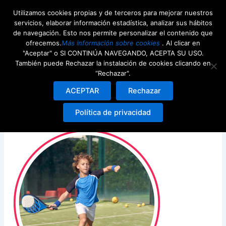
Ir
Utilizamos cookies propias y de terceros para mejorar nuestros
al
servicios, elaborar información estadística, analizar sus hábitos
contenido
de navegación. Esto nos permite personalizar el contenido que
ofrecemos.
Más información sobre cookies
. Al clicar en
"Aceptar" o SI CONTINÚA NAVEGANDO, ACEPTA SU USO.
También puede Rechazar la instalación de cookies clicando en
“Rechazar".
Diseño sin título (6)
ACEPTAR
Rechazar
Deja un comentario
/ Por
Valentina Ramirez
/
24th
Política de privacidad
noviembre 2024