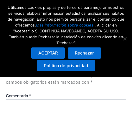
Ir
Utilizamos cookies propias y de terceros para mejorar nuestros
al
servicios, elaborar información estadística, analizar sus hábitos
contenido
de navegación. Esto nos permite personalizar el contenido que
ofrecemos.
Más información sobre cookies
. Al clicar en
Ángel González Martínez
"Aceptar" o SI CONTINÚA NAVEGANDO, ACEPTA SU USO.
También puede Rechazar la instalación de cookies clicando en
“Rechazar".
ACEPTAR
Rechazar
Deja una respuesta
Política de privacidad
Tu dirección de correo electrónico no será publicada.
Los
campos obligatorios están marcados con
*
Comentario
*