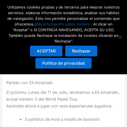
Ir
Utilizamos cookies propias y de terceros para mejorar nuestros
al
servicios, elaborar información estadística, analizar sus hábitos
contenido
de navegación. Esto nos permite personalizar el contenido que
ofrecemos.
Más información sobre cookies
. Al clicar en
"Aceptar" o SI CONTINÚA NAVEGANDO, ACEPTA SU USO.
También puede Rechazar la instalación de cookies clicando en
“Rechazar".
Juega con Eli Amatriaín –
ACEPTAR
Rechazar
Estrella World Padel Tour
Política de privacidad
Por
webdeenjoy
/
7th julio 2016
Partido con Eli Amatriaín
El próximo Lunes día 11 de Julio, tendremos a Eli Amatriaín,
actual número 5 del World Padel Tour.
Apúntate ahora a jugar con esta espectacular jugadora.
3 partidos de hora y media de duración