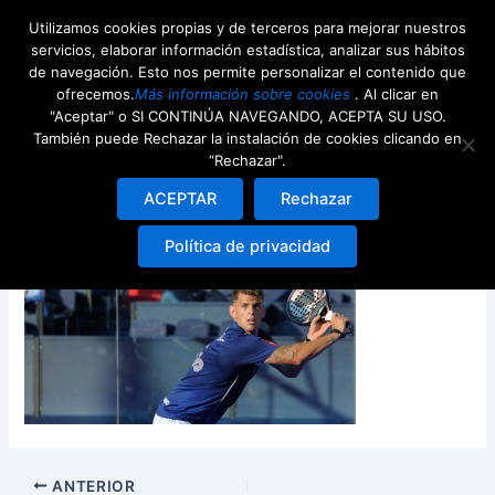
Ir
Utilizamos cookies propias y de terceros para mejorar nuestros
al
servicios, elaborar información estadística, analizar sus hábitos
contenido
de navegación. Esto nos permite personalizar el contenido que
ofrecemos.
Más información sobre cookies
. Al clicar en
"Aceptar" o SI CONTINÚA NAVEGANDO, ACEPTA SU USO.
También puede Rechazar la instalación de cookies clicando en
“Rechazar".
Ramiro-Moyano-1080×550
ACEPTAR
Rechazar
Deja un comentario
/ Por
webdeenjoy
/
15th junio 2017
Política de privacidad
ANTERIOR