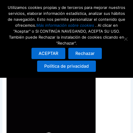
Ir
Utilizamos cookies propias y de terceros para mejorar nuestros
al
servicios, elaborar información estadística, analizar sus hábitos
contenido
de navegación. Esto nos permite personalizar el contenido que
ofrecemos.
Más información sobre cookies
. Al clicar en
"Aceptar" o SI CONTINÚA NAVEGANDO, ACEPTA SU USO.
También puede Rechazar la instalación de cookies clicando en
“Rechazar".
Diseño sin título
ACEPTAR
Rechazar
Deja un comentario
/ Por
webdeenjoy
/
22nd agosto
Política de privacidad
2024