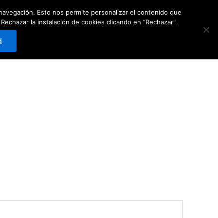
e navegación. Esto nos permite personalizar el contenido que
Carrito
0
Reservar
hazar la instalación de cookies clicando en “Rechazar".
d