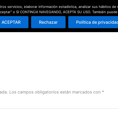
ros servicios, elaborar información estadística, analizar sus hábitos d
ad
Escuela de pádel
Quedadas
 "Aceptar" o SI CONTINÚA NAVEGANDO, ACEPTA SU USO. También puede Rec
ACEPTAR
Rechazar
Política de privacida
ada.
Los campos obligatorios están marcados con
*