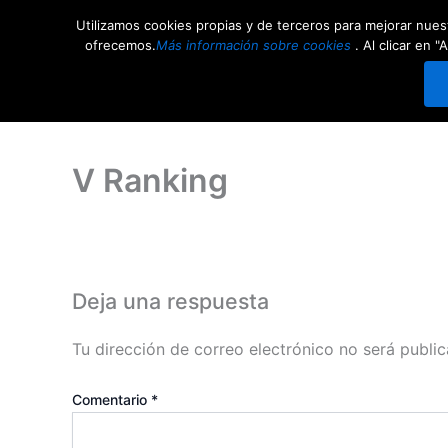
Ir
Utilizamos cookies propias y de terceros para mejorar nuest
al
Competiciones
Comunid
ofrecemos.
Más información sobre cookies
. Al clicar en
contenido
V Ranking
Deja una respuesta
Tu dirección de correo electrónico no será public
Comentario
*