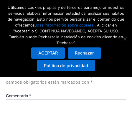
Ir
Utilizamos cookies propias y de terceros para mejorar nuestros
al
servicios, elaborar información estadística, analizar sus hábitos
contenido
de navegación. Esto nos permite personalizar el contenido que
ofrecemos.
Más información sobre cookies
. Al clicar en
Testimoniales
"Aceptar" o SI CONTINÚA NAVEGANDO, ACEPTA SU USO.
También puede Rechazar la instalación de cookies clicando en
“Rechazar".
ACEPTAR
Rechazar
Deja una respuesta
Política de privacidad
Tu dirección de correo electrónico no será publicada.
Los
campos obligatorios están marcados con
*
Comentario
*