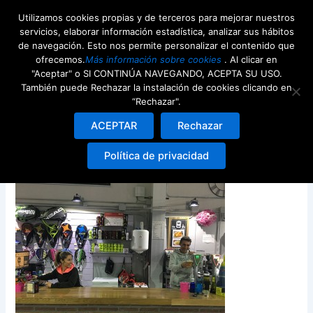
Ir
Utilizamos cookies propias y de terceros para mejorar nuestros
al
servicios, elaborar información estadística, analizar sus hábitos
contenido
de navegación. Esto nos permite personalizar el contenido que
ofrecemos.
Más información sobre cookies
. Al clicar en
"Aceptar" o SI CONTINÚA NAVEGANDO, ACEPTA SU USO.
También puede Rechazar la instalación de cookies clicando en
“Rechazar".
img-blog-trabaja-nosotros
ACEPTAR
Rechazar
Deja un comentario
/ Por
webdeenjoy
/
23rd noviembre
Política de privacidad
2016