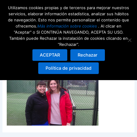
Ir
Utilizamos cookies propias y de terceros para mejorar nuestros
al
servicios, elaborar información estadística, analizar sus hábitos
contenido
de navegación. Esto nos permite personalizar el contenido que
ofrecemos.
Más información sobre cookies
. Al clicar en
"Aceptar" o SI CONTINÚA NAVEGANDO, ACEPTA SU USO.
También puede Rechazar la instalación de cookies clicando en
“Rechazar".
veronica_raquel
ACEPTAR
Rechazar
Deja un comentario
/ Por
webdeenjoy
/
27th abril 2016
Política de privacidad