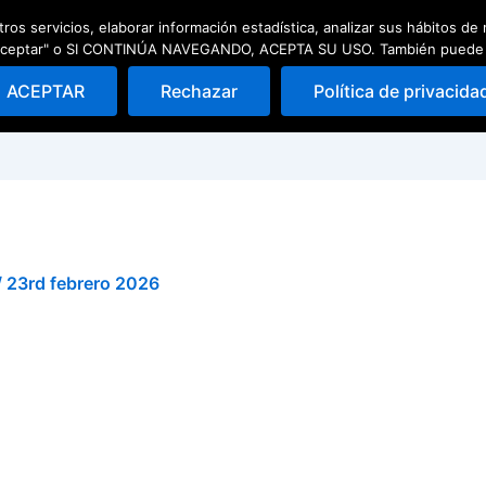
ros servicios, elaborar información estadística, analizar sus hábitos d
ad
Escuela de pádel
Quedadas
 "Aceptar" o SI CONTINÚA NAVEGANDO, ACEPTA SU USO. También puede Rec
ACEPTAR
Rechazar
Política de privacida
/
23rd febrero 2026