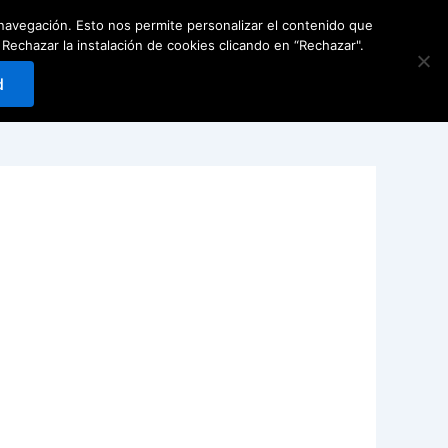
e navegación. Esto nos permite personalizar el contenido que
Carrito
0
Reservar
hazar la instalación de cookies clicando en “Rechazar".
d