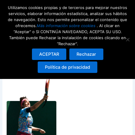
Ir
Utilizamos cookies propias y de terceros para mejorar nuestros
al
servicios, elaborar información estadística, analizar sus hábitos
contenido
de navegación. Esto nos permite personalizar el contenido que
ofrecemos.
Más información sobre cookies
. Al clicar en
"Aceptar" o SI CONTINÚA NAVEGANDO, ACEPTA SU USO.
También puede Rechazar la instalación de cookies clicando en
“Rechazar".
Frame 42
ACEPTAR
Rechazar
Deja un comentario
/ Por
Damian Ezequiel
/
21st febrero
Política de privacidad
2026