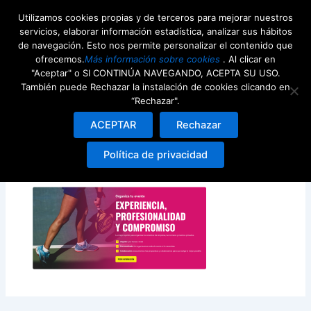
Ir
Utilizamos cookies propias y de terceros para mejorar nuestros
al
servicios, elaborar información estadística, analizar sus hábitos
contenido
de navegación. Esto nos permite personalizar el contenido que
ofrecemos.
Más información sobre cookies
. Al clicar en
"Aceptar" o SI CONTINÚA NAVEGANDO, ACEPTA SU USO.
También puede Rechazar la instalación de cookies clicando en
“Rechazar".
Frame 45
ACEPTAR
Rechazar
Deja un comentario
/ Por
Damian Ezequiel
/
21st febrero
Política de privacidad
2026